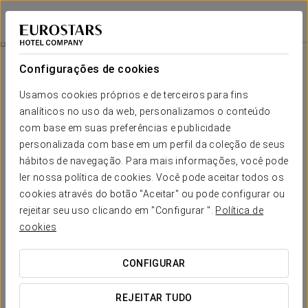
Exe Parc del Vallés
BARCELONA - CERDANYOLA DEL VALLÈS
Iniciar sessão n
Quartos
Configurações de cookies
Quartos
O conforto e descanso que necessita
Usamos cookies próprios e de terceiros para fins
analíticos no uso da web, personalizamos o conteúdo
com base em suas preferências e publicidade
O Exe Parc del Vallès dispõe de 83 quartos totalmente renovados,
muito espaçosos e cómodos. Os quartos têm WiFi gratuito, mesa de
personalizada com base em um perfil da coleção de seus
trabalho, TV por satélite e menu de almofadas. As 7 suites do hotel
hábitos de navegação. Para mais informações, você pode
contam também com cama de tamanho king size.
ler nossa política de cookies. Você pode aceitar todos os
SERVIÇOS EM DESTAQUE
cookies através do botão "Aceitar" ou pode configurar ou
rejeitar seu uso clicando em "Configurar ".
Política de
cookies
Quartos
CONFIGURAR
REJEITAR TUDO
Ligação WiFi à
Quartos adaptados
Ar condicionado