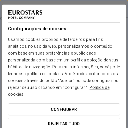
Exe Plaza Delicias
SARAGOÇA
Iniciar sessão n
Experiência Romântica
Configurações de cookies
Usamos cookies próprios e de terceiros para fins
analíticos no uso da web, personalizamos o conteúdo
com base em suas preferências e publicidade
personalizada com base em um perfil da coleção de seus
hábitos de navegação. Para mais informações, você pode
ler nossa política de cookies. Você pode aceitar todos os
cookies através do botão "Aceitar" ou pode configurar ou
rejeitar seu uso clicando em "Configurar ".
Política de
15 €
Experiência Romântica
cookies
Detalhes para surpreender. Tudo pronto para que só
CONFIGURAR
pensem em desfrutar do amor.
REJEITAR TUDO