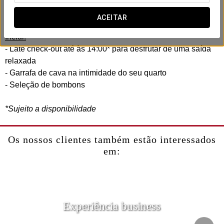
No Exe Plaza Delicias, criámos uma experiência romântica
concebida para partilhar com a sua cara-metade.
ACEITAR
Inclui:
- Late check-out até às 14:00* para desfrutar de uma saída
relaxada
- Garrafa de cava na intimidade do seu quarto
- Seleção de bombons
*Sujeito a disponibilidade
Os nossos clientes também estão interessados
em:
Experiência business