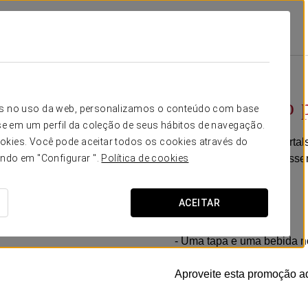
als Nous
Promoções
Um Percurso Pela Cidade Com Sabor Local
37 €
Um percurso p
icos no uso da web, personalizamos o conteúdo com base
e em um perfil da coleção de seus hábitos de navegação.
A partir do hotel Exe Port
okies. Você pode aceitar todos os cookies através do
visitar os seus pontos esse
ando em "Configurar ".
Política de cookies
Inclui:
ACEITAR
- Autocarro turístico.
- Entrada na Catedral.
- Uma tapa e uma bebida no
Aproveite esta promoção ad