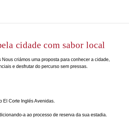
Português
Iniciar sessão no Star Trave
ela cidade com sabor local
als Nous criámos uma proposta para conhecer a cidade,
nciais e desfrutar do percurso sem pressas.
 El Corte Inglés Avenidas.
icionando-a ao processo de reserva da sua estadia.