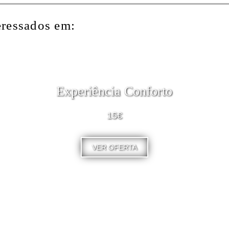
eressados em:
Experiência Conforto
15€
VER OFERTA