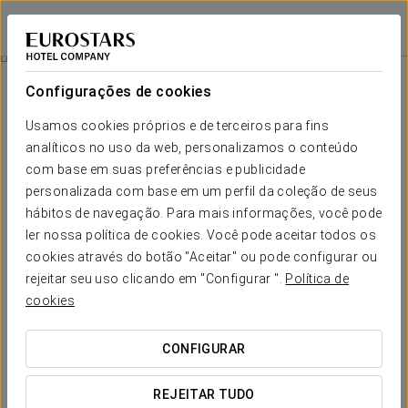
Exe Rey Don Jaime
VALÊNCIA
Iniciar sessão n
Experiência Romântica
Configurações de cookies
Usamos cookies próprios e de terceiros para fins
analíticos no uso da web, personalizamos o conteúdo
com base em suas preferências e publicidade
personalizada com base em um perfil da coleção de seus
hábitos de navegação. Para mais informações, você pode
ler nossa política de cookies. Você pode aceitar todos os
cookies através do botão "Aceitar" ou pode configurar ou
rejeitar seu uso clicando em "Configurar ".
Política de
20 €
Experiência Romântica
cookies
Detalhes para surpreender. Tudo pronto para que possam
CONFIGURAR
apenas desfrutar do amor.
REJEITAR TUDO