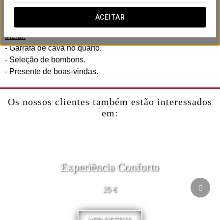
No Exe Rey Don Jaime, criámos uma experiência romântica
desenhada para partilhar com o vosso parceiro.
ACEITAR
Inclui:
- Garrafa de cava no quarto.
- Seleção de bombons.
- Presente de boas-vindas.
Os nossos clientes também estão interessados
em:
Experiência Conforto
25 €