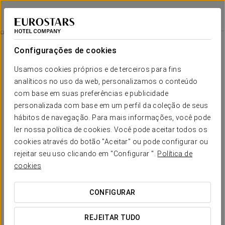
Exe Salamanca
SALAMANCA
Iniciar sessão n
Salamanca Cultural
Configurações de cookies
Usamos cookies próprios e de terceiros para fins
analíticos no uso da web, personalizamos o conteúdo
com base em suas preferências e publicidade
personalizada com base em um perfil da coleção de seus
hábitos de navegação. Para mais informações, você pode
ler nossa política de cookies. Você pode aceitar todos os
cookies através do botão "Aceitar" ou pode configurar ou
rejeitar seu uso clicando em "Configurar ".
Política de
12 €
Salamanca Cultural
cookies
Venha e viva uma autêntica experiência cultural visitando os
CONFIGURAR
melhores locais de Salamanca.
REJEITAR TUDO