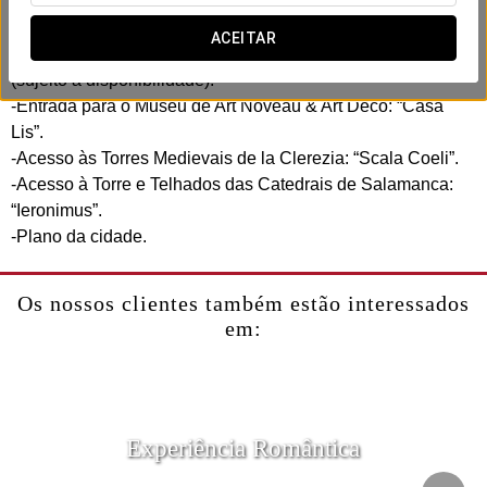
Inclui:
-Alojamento no quarto superior (Sujeito a disponibilidade).
ACEITAR
-Saída sem pressa para aproveitar a cidade até às 13h30
(sujeito a disponibilidade).
-Entrada para o Museu de Art Noveau & Art Deco: “Casa
Lis”.
-Acesso às Torres Medievais de la Clerezia: “Scala Coeli”.
-Acesso à Torre e Telhados das Catedrais de Salamanca:
“Ieronimus”.
-Plano da cidade.
Os nossos clientes também estão interessados
em:
Experiência Romântica