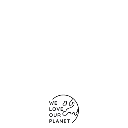
Localização e contacto
Avenida do Sabor, 2
Bragança
5300-367 Portugal
+351 273 310 070 (Custo da chamada para rede
fixa nacional)
+351273310071
Formulário de contacto