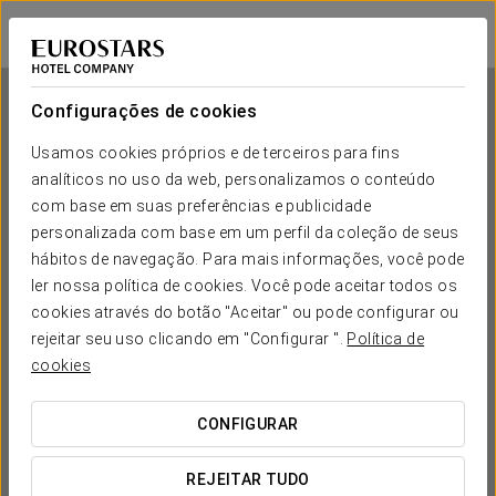
Exe São Lázaro
BRAGANÇA
Iniciar sessão n
Configurações de cookies
Usamos cookies próprios e de terceiros para fins
analíticos no uso da web, personalizamos o conteúdo
Exe São Lázaro
com base em suas preferências e publicidade
personalizada com base em um perfil da coleção de seus
BRAGANÇA
hábitos de navegação. Para mais informações, você pode
ler nossa política de cookies. Você pode aceitar todos os
cookies através do botão "Aceitar" ou pode configurar ou
rejeitar seu uso clicando em "Configurar ".
Política de
cookies
CONFIGURAR
QUANDO QUER IR?


REJEITAR TUDO