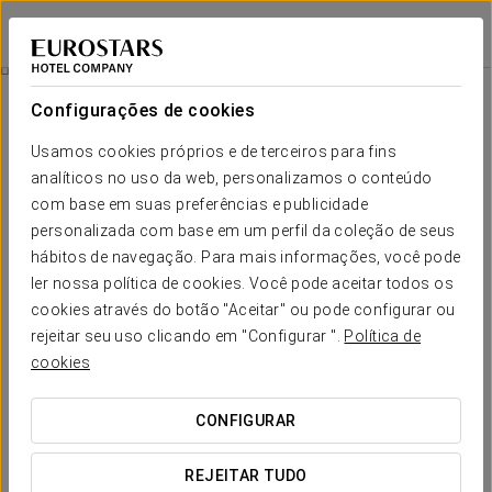
Exe Sevilla Palmera
SEVILHA
Iniciar sessão n
Conheça Sevilha Ao Ritmo Do Flamenco
Configurações de cookies
Usamos cookies próprios e de terceiros para fins
analíticos no uso da web, personalizamos o conteúdo
com base em suas preferências e publicidade
personalizada com base em um perfil da coleção de seus
hábitos de navegação. Para mais informações, você pode
ler nossa política de cookies. Você pode aceitar todos os
cookies através do botão "Aceitar" ou pode configurar ou
Conheça Sevilha ao ritmo do
rejeitar seu uso clicando em "Configurar ".
Política de
cookies
flamenco
Desfrute da autêntica essência andaluza, desfrute do
CONFIGURAR
Flamenco. Com esta promoção podes desfrutar do melhor
espectáculo da primeira fila. Não o perca!
REJEITAR TUDO