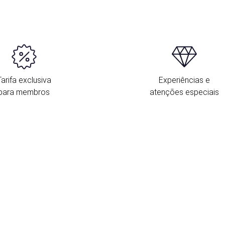
Tarifa exclusiva
Experiências e
para membros
atenções especiais
L
O
e