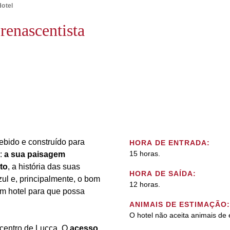
Hotel
 renascentista
bido e construído para
HORA DE ENTRADA:
15 horas.
o:
a sua paisagem
to
, a história das suas
HORA DE SAÍDA:
zul e, principalmente, o bom
12 horas.
um hotel para que possa
ANIMAIS DE ESTIMAÇÃO:
O hotel não aceita animais de
 centro de Lucca. O
acesso