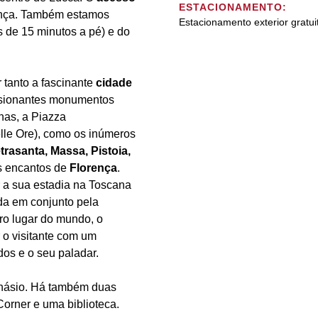
ESTACIONAMENTO:
ença. Também estamos
Estacionamento exterior gratui
 de 15 minutos a pé) e do
 tanto a fascinante
cidade
ssionantes monumentos
has, a Piazza
elle Ore), como os inúmeros
etrasanta, Massa, Pistoia,
os encantos de
Florença
.
 a sua estadia na Toscana
da em conjunto pela
ro lugar do mundo, o
o visitante com um
dos e o seu paladar.
násio. Há também duas
orner e uma biblioteca.