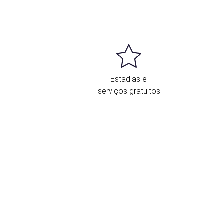
Estadias e
serviços gratuitos
ocalização e contacto
 Exe Toscana tem uma localização
xcelente para conhecer a fascinante