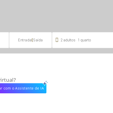

.
{
2
adultos
1
quarto
Entrada
Saída
irtual?
r com o Assistente de IA