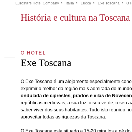
Eurostars Hotel Company
Itália
Lucca
Exe Toscana
O 
História e cultura na Toscana
O HOTEL
Exe Toscana
O Exe Toscana é um alojamento especialmente conce
exprimir o melhor da região mais admirada do mund
ondulada de ciprestes, prados e vilas de Novecen
repúblicas medievais, a sua luz, o seu verde, o seu a
saber viver dos seus habitantes. Tudo isto reunido n
aproveitar todas as riquezas da Toscana.
O Exe Toscana está situado a 15-20 minutos a pé do