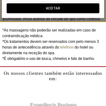
ritmo diário e recuperar o equilíbrio. Através de movimentos
lentos, profundos e rítmicos, este ritual ajuda a libertar
ACEITAR
tensões, aliviar a carga muscular e deixar para trás o stress
acumulado. Inclui acesso ao circuito de spa como cortesia.
*As massagens não poderão ser realizadas em caso de
contraindicação médica.
*Os tratamentos devem ser reservados com pelo menos 3
horas de antecedência através do
telefone
do hotel ou
diretamente na receção do spa.
*É obrigatório o uso de touca, chinelos e fato de banho.
Os nossos clientes também estão interessados
em:
Experiência Business