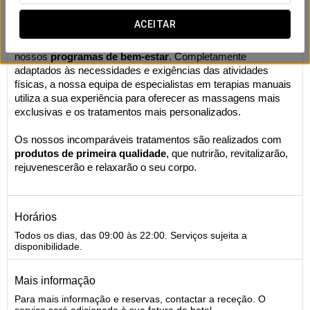
Massagens
ACEITAR
Este é o seu espaço para recarregar baterias. Leve o seu
tempo para regenerar e elevar o seu rendimento com os
nossos
programas de bem-estar
. Completamente
adaptados às necessidades e exigências das atividades
físicas, a nossa equipa de especialistas em terapias manuais
utiliza a sua experiência para oferecer as massagens mais
exclusivas e os tratamentos mais personalizados.
Os nossos incomparáveis tratamentos são realizados com
produtos de primeira qualidade
, que nutrirão, revitalizarão,
rejuvenescerão e relaxarão o seu corpo.
Horários
Todos os dias, das 09:00 às 22:00. Serviços sujeita a
disponibilidade.
Mais informação
Para mais informação e reservas, contactar a receção. O