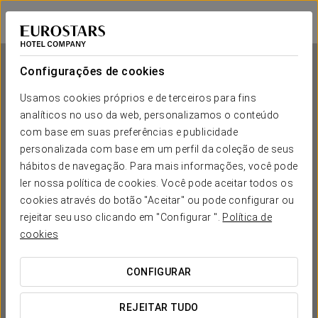
Exe Zizur Pamplona
PAMPLONA - ZIZUR MAYOR
Iniciar sessão n
Configurações de cookies
Usamos cookies próprios e de terceiros para fins
analíticos no uso da web, personalizamos o conteúdo
Exe Zizur Pamplona
com base em suas preferências e publicidade
personalizada com base em um perfil da coleção de seus
PAMPLONA - ZIZUR MAYOR
hábitos de navegação. Para mais informações, você pode
ler nossa política de cookies. Você pode aceitar todos os
cookies através do botão "Aceitar" ou pode configurar ou
rejeitar seu uso clicando em "Configurar ".
Política de
cookies
CONFIGURAR
QUANDO QUER IR?


REJEITAR TUDO