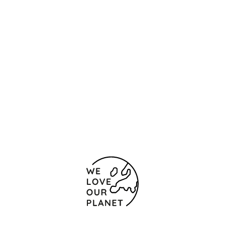
Localização e contacto
Etxesakan 3, Zizur Mayor
Pamplona - Zizur
Mayor
31180 Espanha
(+34) 948 287 119
Formulário de contacto