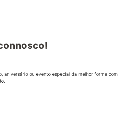
Português
Iniciar sessão no Star Trave
connosco!
, aniversário ou evento especial da melhor forma com
ão.