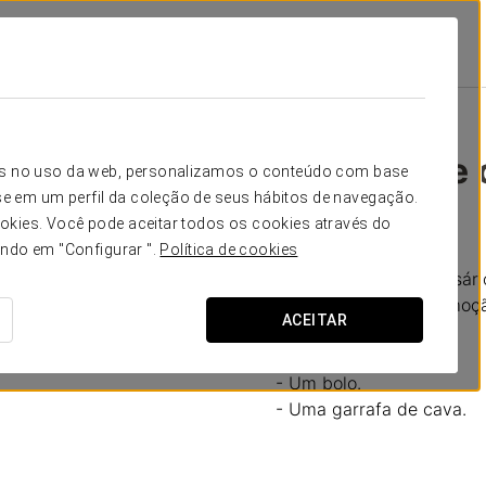
moções
Comemore Connosco!
20 €
Comemore 
icos no uso da web, personalizamos o conteúdo com base
e em um perfil da coleção de seus hábitos de navegação.
okies. Você pode aceitar todos os cookies através do
Parabéns!
ando em "Configurar ".
Política de cookies
Comemore seu aniversário
esta maravilhosa promoç
ACEITAR
Inclui:
- Um bolo.
- Uma garrafa de cava.