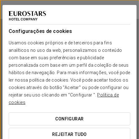
Ikonik Jean Médecin
NICE
Iniciar sessão n
Configurações de cookies
Usamos cookies próprios e de terceiros para fins
analíticos no uso da web, personalizamos o conteúdo
Ikonik Jean Médecin
com base em suas preferências e publicidade
personalizada com base em um perfil da coleção de seus
NICE
hábitos de navegação. Para mais informações, você pode
ler nossa política de cookies. Você pode aceitar todos os
cookies através do botão "Aceitar" ou pode configurar ou
rejeitar seu uso clicando em "Configurar ".
Política de
cookies
CONFIGURAR
QUANDO QUER IR?


REJEITAR TUDO