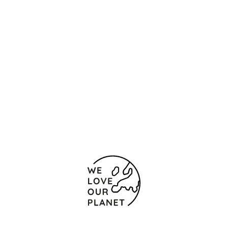
Localização e contacto
47 Bis Av. Jean Médecin
Nice
06000 França
+ 33 4 23110063