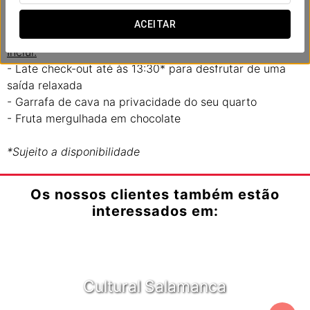
No Ikonik Plaza Mercado, criámos uma experiência
romântica pensada para partilhar com o seu parceiro.
ACEITAR
Inclui:
- Late check-out até às 13:30* para desfrutar de uma
saída relaxada
- Garrafa de cava na privacidade do seu quarto
- Fruta mergulhada em chocolate
*Sujeito a disponibilidade
Os nossos clientes também estão
interessados em:
Cultural Salamanca