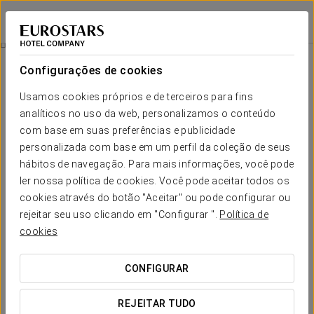
Tandem Torres de Cádiz Suites
CÁDIS
Iniciar sessão n
Cádis
Configurações de cookies
Cádis
Usamos cookies próprios e de terceiros para fins
analíticos no uso da web, personalizamos o conteúdo
A cidade de Cádis é uma das mais recomendáveis para desfrutar
de alguns dias de férias e turismo. A sua oferta de lazer inclui
com base em suas preferências e publicidade
festas, cultura e uma gastronomia deliciosa
, tudo isso rodeado
personalizada com base em um perfil da coleção de seus
do melhor
ambiente.
hábitos de navegação. Para mais informações, você pode
ler nossa política de cookies. Você pode aceitar todos os
cookies através do botão "Aceitar" ou pode configurar ou
Passeie pelos seus recantos, cheios de vida, sentindo a essência
rejeitar seu uso clicando em "Configurar ".
da cidade. Oferecemos-lhe algumas recomendações para
Política de
descobrir os encantos da cidade mais antiga da Europa.
cookies
CONFIGURAR
REJEITAR TUDO