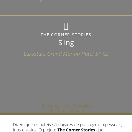
THE CORNER STORIES
Sling
Eurostars Grand Marina Hotel 5* GL
Eurostars Hotel Company
The Corner Stories
Dizem que os hotéis são lugares de passagem, impessoais,
frios e vazios. O projeto
The Corner Stories
quer