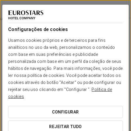
Áurea Catedral
GRANADA
Iniciar sessão n
Áurea Signature Experience
Configurações de cookies
Usamos cookies próprios e de terceiros para fins
analíticos no uso da web, personalizamos o conteúdo
com base em suas preferências e publicidade
personalizada com base em um perfil da coleção de seus
hábitos de navegação. Para mais informações, você pode
ler nossa política de cookies. Você pode aceitar todos os
cookies através do botão "Aceitar" ou pode configurar ou
10€ por pessoa
rejeitar seu uso clicando em "Configurar ".
Política de
Áurea Signature Experience
cookies
Desfrute da sua estadia no nosso hotel com uma
CONFIGURAR
refrescante
taça de cava
e um
pionono
, doce típico da
gastronomia de Granada, no pátio ou no bar do hotel.
REJEITAR TUDO