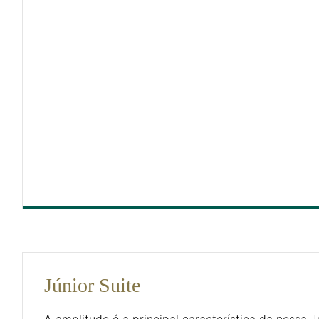
DIMENSÕES
25
Júnior Suite
A amplitude é a principal característica da nossa J