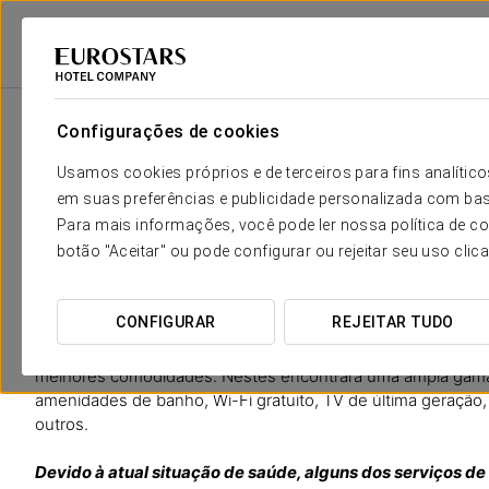
Eurostars Hotel Company
Espanha
Granada
Áurea Catedral
Qua
Configurações de cookies
O conforto e descanso que neces
Usamos cookies próprios e de terceiros para fins analít
em suas preferências e publicidade personalizada com bas
Os 94 quartos do Aurea Catedral oferecem uma verdadeira 
Para mais informações, você pode ler nossa política de co
desenhados para que desfrute ao máximo da sua essência m
botão "Aceitar" ou pode configurar ou rejeitar seu uso clic
dos coloridos tecidos, a calidez dos apainelados de madeira
criando quartos únicos e especiais. Para além disso, as su
versos de célebres poetas como Federico García Lorca, que 
CONFIGURAR
REJEITAR TUDO
Amplos e luminosos, nos nossos quartos encontrará um có
melhores comodidades. Nestes encontrará uma ampla gama d
amenidades de banho, Wi-Fi gratuito, TV de última geração, s
outros.
Devido à atual situação de saúde, alguns dos serviços 