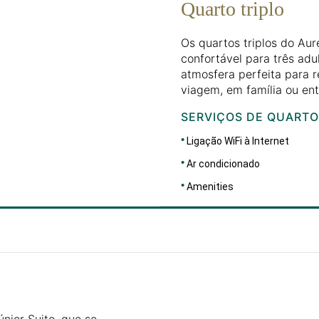
Quarto triplo
Os quartos triplos do Au
confortável para três adu
atmosfera perfeita para 
viagem, em família ou en
SERVIÇOS DE QUARTO
Ligação WiFi à Internet
Ar condicionado
Amenities
DIMENSÕES
46
únior Suite, que se