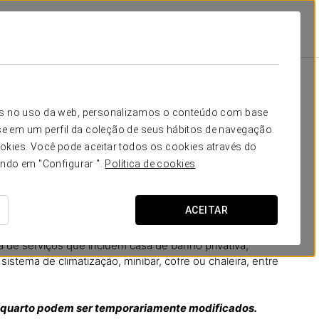
rtos
sita
icos no uso da web, personalizamos o conteúdo com base
e em um perfil da coleção de seus hábitos de navegação.
experiência de alojamento no próprio coração de Granada,
okies. Você pode aceitar todos os cookies através do
ais autêntica. A sua decoração combina a originalidade
ando em "Configurar ".
Política de cookies
 e a funcionalidade das elegantes linhas do seu design,
as paredes refletem a cultura da cidade com poemas e
convidam a descobrir a história de Granada.
ACEITAR
modo espaço para se relaxar e descansar rodeado das
e serviços que incluem casa de banho privativa,
istema de climatização, minibar, cofre ou chaleira, entre
de quarto podem ser temporariamente modificados.