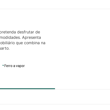
DIMENSÕES
25
pretenda desfrutar de
modidades. Apresenta
biliário que combina na
uarto.
Ferro a vapor