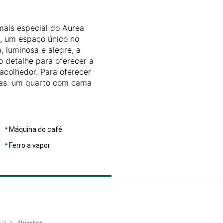
DIMENSÕES
46
mais especial do Aurea
o, um espaço único no
 luminosa e alegre, a
o detalhe para oferecer a
acolhedor. Para oferecer
nas: um quarto com cama
Máquina do café
Ferro a vapor
ral
Quartos