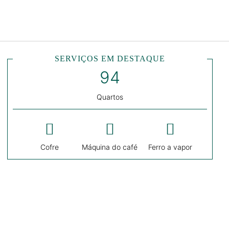
Português
Iniciar sessão no Star Trave
SERVIÇOS EM DESTAQUE
Quartos
Cofre
Máquina do café
Ferro a vapor