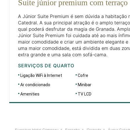
Suite júnior premium com terraço
A Júnior Suite Premium é sem dúvida a habitação 
Catedral. A sua principal atração é o amplo terraç
qual poderá desfrutar da magia de Granada. Ampla,
Júnior Suite Premium foi cuidada até ao mais ínfim
maior comodidade e criar um ambiente elegante e 
uma maior comodidade, está dividida em duas zo
extra grande e uma sala com sofá-cama.
SERVIÇOS DE QUARTO
Ligação WiFi à Internet
Cofre
Ar condicionado
Minibar
Amenities
TV LCD
Eurostars Hotel Company
Espanha
Granada
Áurea Cated