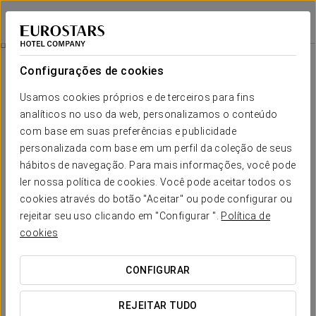
Áurea Legends
PRAGA
Iniciar sessão n
Promoções
Configurações de cookies
Promoções
Usamos cookies próprios e de terceiros para fins
analíticos no uso da web, personalizamos o conteúdo
com base em suas preferências e publicidade
personalizada com base em um perfil da coleção de seus
hábitos de navegação. Para mais informações, você pode
Passeio pela cidade
ler nossa política de cookies. Você pode aceitar todos os
cookies através do botão "Aceitar" ou pode configurar ou
75 €
rejeitar seu uso clicando em "Configurar ".
Política de
cookies
VER OFERTA
CONFIGURAR
REJEITAR TUDO