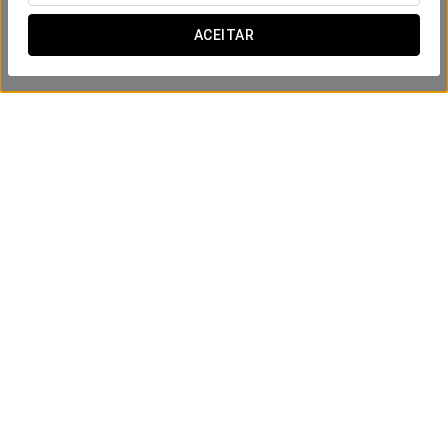
ACEITAR
Experiência Romântica
20€
VER OFERTA