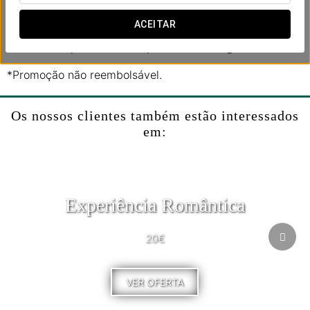
passeio de barco e termine o seu dia com um almoço
em um encantador restaurante medieval.
ACEITAR
Viva uma experiência inesquecível em Praga!
*Promoção não reembolsável.
Os nossos clientes também estão interessados
em:
Experiência Romântica
20€
VER OFERTA