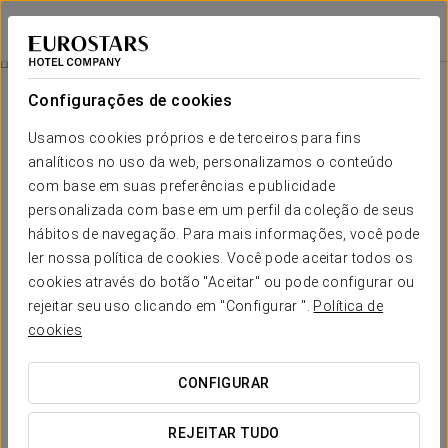
Áurea Legends
PRAGA
Iniciar sessão n
Passeio Pela Cidade
Configurações de cookies
Usamos cookies próprios e de terceiros para fins
analíticos no uso da web, personalizamos o conteúdo
com base em suas preferências e publicidade
personalizada com base em um perfil da coleção de seus
hábitos de navegação. Para mais informações, você pode
ler nossa política de cookies. Você pode aceitar todos os
cookies através do botão "Aceitar" ou pode configurar ou
75 €
rejeitar seu uso clicando em "Configurar ".
Política de
Passeio pela cidade
cookies
Explore os quatro principais pontos da cidade em uma
CONFIGURAR
experiência única: o majestoso Castelo de Praga, a
pitoresca Cidade Pequena, a histórica Cidade Velha e o
REJEITAR TUDO
fascinante Bairro Judeu. Desfrute de um relaxante