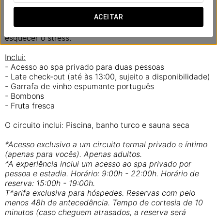
Sem rotinas, sem pressa – tudo pensado para que se
ACEITAR
desliguem do mundo e se reconectem um com o outro.
Uma oportunidade perfeita para relaxar juntos e
esquecer o stress.
Inclui:
- Acesso ao spa privado para duas pessoas
- Late check-out (até às 13:00, sujeito a disponibilidade)
- Garrafa de vinho espumante português
- Bombons
- Fruta fresca
O circuito inclui: Piscina, banho turco e sauna seca
*Acesso exclusivo a um circuito termal privado e íntimo
(apenas para vocês). Apenas adultos.
*A experiência inclui um acesso ao spa privado por
pessoa e estadia. Horário: 9:00h - 22:00h. Horário de
reserva: 15:00h - 19:00h.
T*arifa exclusiva para hóspedes. Reservas com pelo
menos 48h de antecedência. Tempo de cortesia de 10
minutos (caso cheguem atrasados, a reserva será