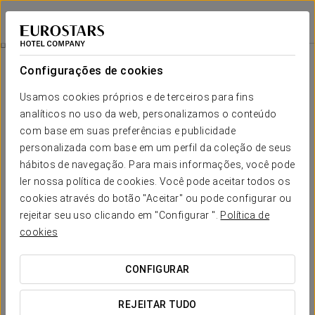
Áurea Museum
LISBOA
Iniciar sessão n
Experiência De Spa Privado Para Casais
Configurações de cookies
Usamos cookies próprios e de terceiros para fins
analíticos no uso da web, personalizamos o conteúdo
com base em suas preferências e publicidade
personalizada com base em um perfil da coleção de seus
hábitos de navegação. Para mais informações, você pode
ler nossa política de cookies. Você pode aceitar todos os
cookies através do botão "Aceitar" ou pode configurar ou
80 €
rejeitar seu uso clicando em "Configurar ".
Política de
Experiência de Spa Privado para
cookies
Casais
CONFIGURAR
Para quem procura relaxar juntos em intimidade no
Áurea Museum.
REJEITAR TUDO