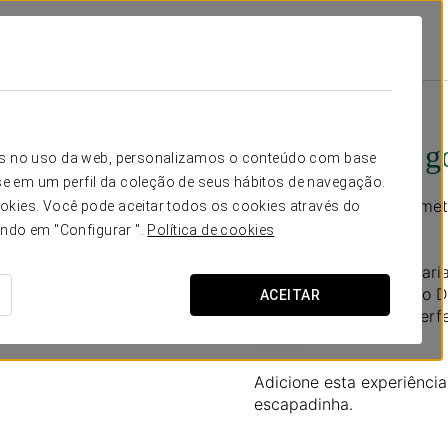
os
Promoções
Experiência Gourmet
40 €
Experiência g
icos no uso da web, personalizamos o conteúdo com base
e em um perfil da coleção de seus hábitos de navegação.
Uma experiência gourmet 
okies. Você pode aceitar todos os cookies através do
quarto.
ando em "Configurar ".
Política de cookies
- Tábua de enchidos vari
- Garrafa de vinho tinto D
ACEITAR
O acompanhamento perfei
estadia.
Adicione esta experiênci
escapadinha.