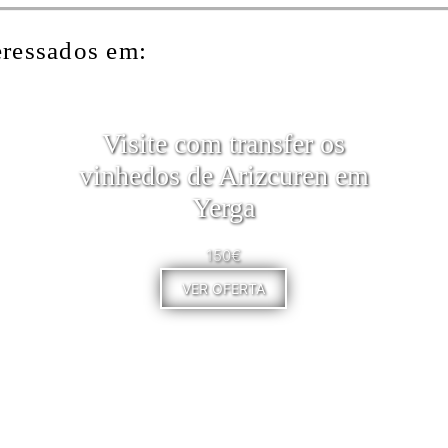
eressados em:
Visite com transfer os
vinhedos de Arizcuren em
Yerga
150€
VER OFERTA