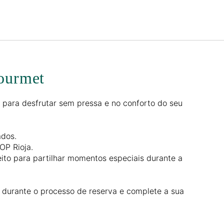
Português
Iniciar sessão no Star Trave
ourmet
para desfrutar sem pressa e no conforto do seu
ados.
OP Rioja.
to para partilhar momentos especiais durante a
a durante o processo de reserva e complete a sua