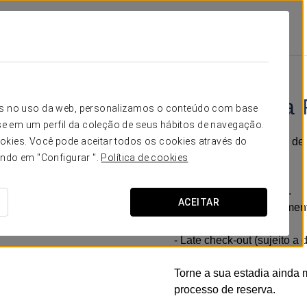
Promoções
Experiência Romântica
66 USD + IVA
Experiência
icos no uso da web, personalizamos o conteúdo com base
e em um perfil da coleção de seus hábitos de navegação.
Desfrute de umas férias de
okies. Você pode aceitar todos os cookies através do
ando em "Configurar ".
Política de cookies
Inclui
- Garrafa de espumante.
ACEITAR
- Pequeno acompanhament
- Ramo de rosas.
- Late check-out (sujeito a 
Torne a sua estadia ainda 
processo de reserva.