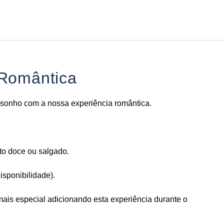
Português
Iniciar sessão no Star Trave
 Romântica
 sonho com a nossa experiência romântica.
o doce ou salgado.
disponibilidade).
mais especial adicionando esta experiência durante o