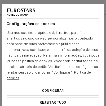
Claridge Hotel
BUENOS AIRES
Iniciar sessão n
Passeio Pela Cidade
Configurações de cookies
Usamos cookies próprios e de terceiros para fins
analíticos no uso da web, personalizamos o conteúdo
com base em suas preferências e publicidade
personalizada com base em um perfil da coleção de seus
hábitos de navegação. Para mais informações, você pode
ler nossa política de cookies. Você pode aceitar todos os
cookies através do botão "Aceitar" ou pode configurar ou
rejeitar seu uso clicando em "Configurar ".
Política de
45 USD + IVA
Passeio pela cidade
cookies
Descubra a beleza e a magia de Buenos Aires num
CONFIGURAR
completo passeio panorâmico pelos seus bairros mais
emblemáticos.
REJEITAR TUDO