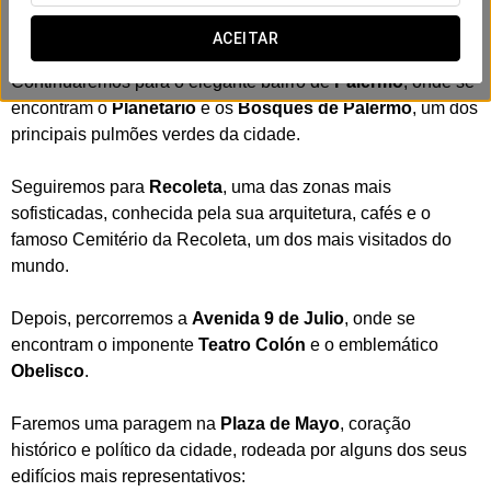
Partindo do hotel, faremos a primeira paragem na
Floralis
ACEITAR
Genérica
, uma das esculturas mais icónicas da cidade.
Continuaremos para o elegante bairro de
Palermo
, onde se
encontram o
Planetário
e os
Bosques de Palermo
, um dos
principais pulmões verdes da cidade.
Seguiremos para
Recoleta
, uma das zonas mais
sofisticadas, conhecida pela sua arquitetura, cafés e o
famoso Cemitério da Recoleta, um dos mais visitados do
mundo.
Depois, percorremos a
Avenida 9 de Julio
, onde se
encontram o imponente
Teatro Colón
e o emblemático
Obelisco
.
Faremos uma paragem na
Plaza de Mayo
, coração
histórico e político da cidade, rodeada por alguns dos seus
edifícios mais representativos: