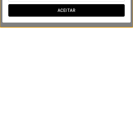
ACEITAR
Localização e contacto
C/ Vitoria, 22
Burgos
09004 Espanha
(+34) 947791155
Formulário de contacto