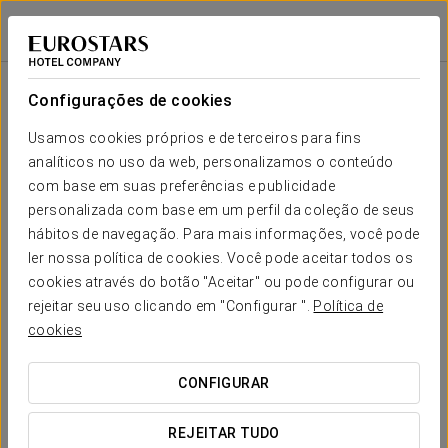
Crisol Almirante Bonifaz
BURGOS
Iniciar sessão n
Configurações de cookies
O teu casamento em
Usamos cookies próprios e de terceiros para fins
analíticos no uso da web, personalizamos o conteúdo
com base em suas preferências e publicidade
personalizada com base em um perfil da coleção de seus
hábitos de navegação. Para mais informações, você pode
SOLICITAR ORÇAMENTO
ler nossa política de cookies. Você pode aceitar todos os
cookies através do botão "Aceitar" ou pode configurar ou
rejeitar seu uso clicando em "Configurar ".
Política de
cookies
CONFIGURAR
REJEITAR TUDO