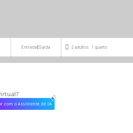

.
{
2
adultos
1
quarto
Entrada
Saída
irtual?
r com o Assistente de IA