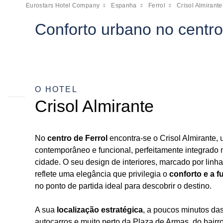
Eurostars Hotel Company
Espanha
Ferrol
Crisol Almirante
Conforto urbano no centro 
O HOTEL
Crisol Almirante
No
centro de Ferrol
encontra-se o Crisol Almirante, u
contemporâneo e funcional, perfeitamente integrado 
cidade. O seu design de interiores, marcado por linha
reflete uma elegância que privilegia o
conforto e a f
no ponto de partida ideal para descobrir o destino.
A sua
localização estratégica
, a poucos minutos da
autocarros e muito perto da Plaza de Armas, do bair