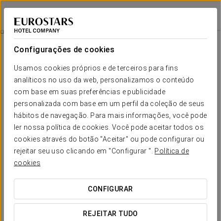
Crisol Almirante
FERROL
Iniciar sessão n
Quartos
Configurações de cookies
Quartos
O conforto e descanso que
Usamos cookies próprios e de terceiros para fins
necessita
analíticos no uso da web, personalizamos o conteúdo
com base em suas preferências e publicidade
personalizada com base em um perfil da coleção de seus
Os 98 quartos do Crisol Almirante foram concebidos como
hábitos de navegação. Para mais informações, você pode
espaços funcionais e equilibrados, onde a
simplicidade
contemporânea
se combina com uma atmosfera serena. Cada
ler nossa política de cookies. Você pode aceitar todos os
tipologia responde a diferentes formas de viajar, mantendo
cookies através do botão "Aceitar" ou pode configurar ou
sempre a mesma essência: conforto discreto, design clean e
uma experiência orientada para o descanso em pleno ambiente
rejeitar seu uso clicando em "Configurar ".
Política de
urbano de Ferrol.
cookies
SERVIÇOS EM DESTAQUE
CONFIGURAR
REJEITAR TUDO
Quartos