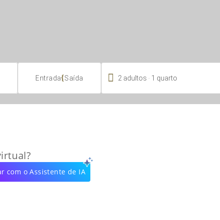

.
{
2
adultos
1
quarto
Entrada
Saída
irtual?
r com o Assistente de IA