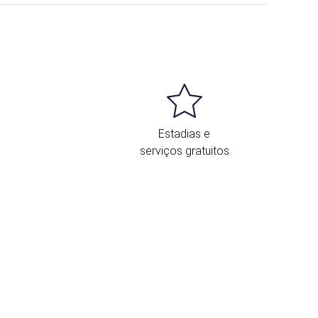
Estadias e
serviços gratuitos
Localização e contacto
 Crisol Mundial localiza-se no centro de