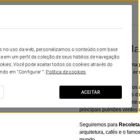
Promoções
Passeio Pela Cidade
70 USD + IVA
Passeio pela
icos no uso da web, personalizamos o conteúdo com base
e em um perfil da coleção de seus hábitos de navegação.
Descubra a beleza e a mag
okies. Você pode aceitar todos os cookies através do
pelos seus bairros mais em
ando em "Configurar ".
Política de cookies
Partindo do hotel, faremos
ACEITAR
esculturas mais icónicas d
Palermo
, onde se encontr
principais pulmões verdes 
Seguiremos para
Recoleta
arquitetura, cafés e o fam
mundo.