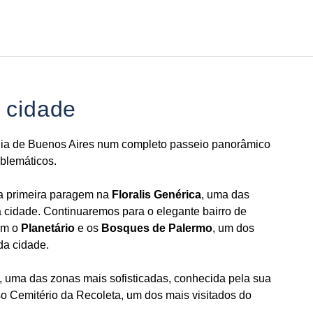
Português
Iniciar sessão no Star Trave
 cidade
ia de Buenos Aires num completo passeio panorâmico
blemáticos.
 a primeira paragem na
Floralis Genérica
, uma das
a cidade. Continuaremos para o elegante bairro de
am o
Planetário
e os
Bosques de Palermo
, um dos
da cidade.
, uma das zonas mais sofisticadas, conhecida pela sua
oso Cemitério da Recoleta, um dos mais visitados do