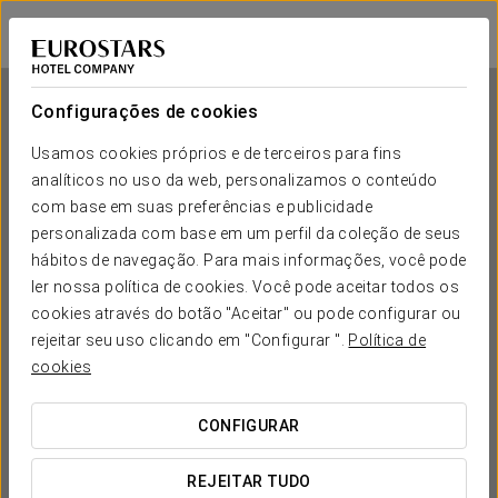
Crisol Suites Condesa
CIDADE DO MÉXICO, CDMX
Iniciar sessão n
Configurações de cookies
Usamos cookies próprios e de terceiros para fins
analíticos no uso da web, personalizamos o conteúdo
Crisol Suites Condesa
com base em suas preferências e publicidade
personalizada com base em um perfil da coleção de seus
CIDADE DO MÉXICO, CDMX
hábitos de navegação. Para mais informações, você pode
ler nossa política de cookies. Você pode aceitar todos os
cookies através do botão "Aceitar" ou pode configurar ou
rejeitar seu uso clicando em "Configurar ".
Política de
cookies
CONFIGURAR
QUANDO QUER IR?


REJEITAR TUDO