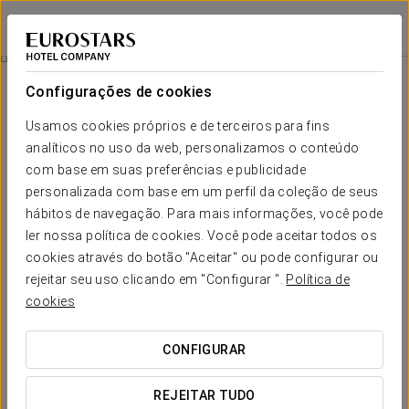
Crisol Suites Condesa
CIDADE DO MÉXICO, CDMX
Iniciar sessão n
Experiência Business
Configurações de cookies
Usamos cookies próprios e de terceiros para fins
analíticos no uso da web, personalizamos o conteúdo
com base em suas preferências e publicidade
personalizada com base em um perfil da coleção de seus
hábitos de navegação. Para mais informações, você pode
ler nossa política de cookies. Você pode aceitar todos os
cookies através do botão "Aceitar" ou pode configurar ou
rejeitar seu uso clicando em "Configurar ".
Política de
55 $
Experiência Business
cookies
Uma oferta especialmente concebida para viajantes de
CONFIGURAR
negócios que exigem o máximo conforto na sua viagem
profissional.
REJEITAR TUDO