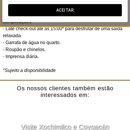
Inclui:
ACEITAR
- Early check-in às 10:00* para iniciar a sua estadia sem
complicações
- Late check-out até às 15:00* para desfrutar de uma saída
relaxada
- Garrafa de água no quarto.
- Roupão e chinelos.
- Imprensa diária.
*Sujeito a disponibilidade
Os nossos clientes também estão
interessados em:
Visite Xochimilco e Coyoacán