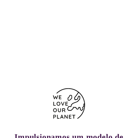
Localização e contacto
Rua da Torrinha, 282
Porto
4050-610 Portugal
(+351) 229 766 600
Chamada para a rede fixa nacional
Formulário de contacto
Impulsionamos um modelo de