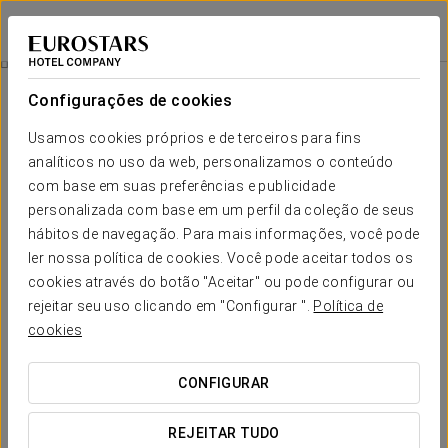
Dorma Essenzia Porto
PORTO
Iniciar sessão n
Autocarro Turístico
Configurações de cookies
Usamos cookies próprios e de terceiros para fins
analíticos no uso da web, personalizamos o conteúdo
com base em suas preferências e publicidade
personalizada com base em um perfil da coleção de seus
hábitos de navegação. Para mais informações, você pode
ler nossa política de cookies. Você pode aceitar todos os
cookies através do botão "Aceitar" ou pode configurar ou
rejeitar seu uso clicando em "Configurar ".
Política de
28€
Autocarro Turístico
cookies
Descubra o Porto de uma forma cómoda e flexível com o
CONFIGURAR
autocarro turístico. Percorra os principais pontos de
interesse da cidade enquanto desfruta de magníficas vistas
REJEITAR TUDO
e entre e saia em qualquer uma das paragens para explorar