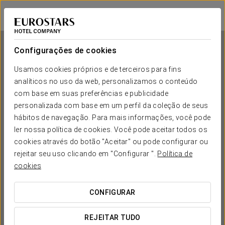
Dorma Puerta de San Pedro
LUGO
Iniciar sessão n
Configurações de cookies
Usamos cookies próprios e de terceiros para fins
analíticos no uso da web, personalizamos o conteúdo
Dorma Puerta de San Pedro
com base em suas preferências e publicidade
personalizada com base em um perfil da coleção de seus
LUGO
hábitos de navegação. Para mais informações, você pode
ler nossa política de cookies. Você pode aceitar todos os
cookies através do botão "Aceitar" ou pode configurar ou
rejeitar seu uso clicando em "Configurar ".
Política de
cookies
CONFIGURAR
QUANDO QUER IR?


REJEITAR TUDO