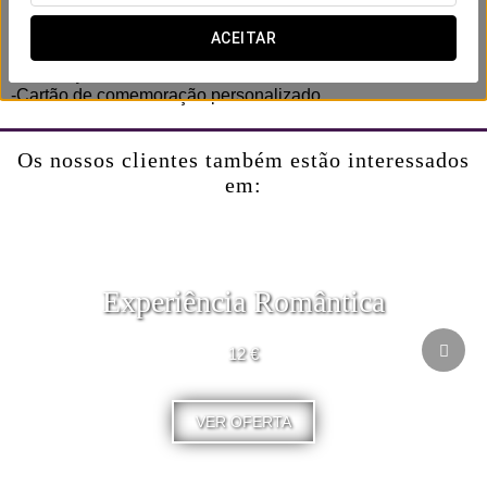
Inclui:
-Garrafa de cava.
ACEITAR
-Bolo.
-Decoração no quarto.
-Cartão de comemoração personalizado.
Os nossos clientes também estão interessados
em:
Experiência Romântica
12 €
VER OFERTA