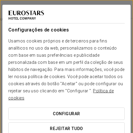
Dorma Puerta de San Pedro
LUGO
Iniciar sessão n
Comemore Connosco!
Configurações de cookies
Usamos cookies próprios e de terceiros para fins
analíticos no uso da web, personalizamos o conteúdo
com base em suas preferências e publicidade
personalizada com base em um perfil da coleção de seus
hábitos de navegação. Para mais informações, você pode
ler nossa política de cookies. Você pode aceitar todos os
cookies através do botão "Aceitar" ou pode configurar ou
rejeitar seu uso clicando em "Configurar ".
Política de
35 €
Comemore connosco!
cookies
Gostaria de comemorar uma festa, aniversário ou evento
CONFIGURAR
especial connosco? Reserve nosso pacote de celebração e
aproveite ao máximo o seu dia.
REJEITAR TUDO