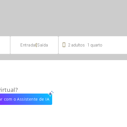

.
{
2
adultos
1
quarto
Entrada
Saída
irtual?
r com o Assistente de IA