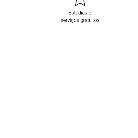
Estadias e
serviços gratuitos
ocalização e contacto
Paseo de la estación, 17
Ávila
05001 Espanha
(+34) 920251022
Formulário de contacto