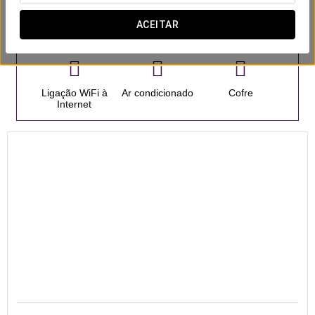
ACEITAR
Quartos
Ligação WiFi à
Ar condicionado
Cofre
Internet
20