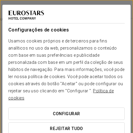
Dorma Reina Isabel
ÁVILA
Iniciar sessão n
Quartos
Configurações de cookies
Quartos
O conforto e descanso que necessita
Usamos cookies próprios e de terceiros para fins
analíticos no uso da web, personalizamos o conteúdo
com base em suas preferências e publicidade
Os quartos do Dorma Reina Isabel 4* dispõem de uma ampla
gama de serviços para que desfrute de uma
personalizada com base em um perfil da coleção de seus
estadia cómoda e
agradável
em Ávila: cofre, ar condicionado e aquecimento,
hábitos de navegação. Para mais informações, você pode
escritório, secador de cabelo, telefone, TV LCD, minibar ou serviço
ler nossa política de cookies. Você pode aceitar todos os
despertador, são apenas alguns destes.
cookies através do botão "Aceitar" ou pode configurar ou
rejeitar seu uso clicando em "Configurar ".
Política de
Para além disso, a sua decoração e mobiliário de estilo clássico
proporcionam o estilo e calidez que procura nuns quartos cheios
cookies
de pormenores.
CONFIGURAR
SERVIÇOS EM DESTAQUE
REJEITAR TUDO