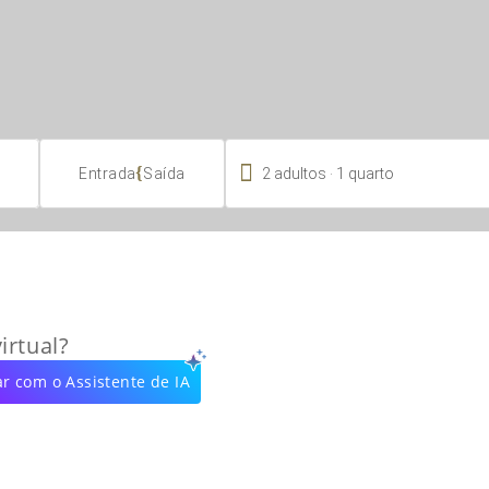

.
{
2
adultos
1
quarto
Entrada
Saída
irtual?
r com o Assistente de IA