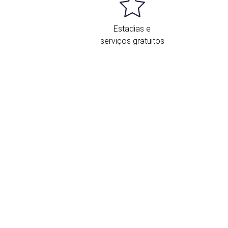
Estadias e
serviços gratuitos
ocalização e contacto
Avenida Reina de la Victoria, 153
Santander
39005 Espanha
942 27 43 00
Formulário de contacto