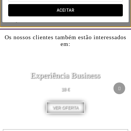
Inclui:
- Late check-out até às 14:00 (sujeito a disponibilidade).
ACEITAR
- Garrafa de cava no quarto.
- Seleção de chocolates.
Os nossos clientes também estão interessados
em:
Experiência Business
18 €
VER OFERTA