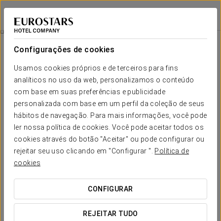
Dorma Sardinero
SANTANDER
Iniciar sessão n
Experiência Romântica
Configurações de cookies
Usamos cookies próprios e de terceiros para fins
analíticos no uso da web, personalizamos o conteúdo
com base em suas preferências e publicidade
personalizada com base em um perfil da coleção de seus
hábitos de navegação. Para mais informações, você pode
ler nossa política de cookies. Você pode aceitar todos os
cookies através do botão "Aceitar" ou pode configurar ou
rejeitar seu uso clicando em "Configurar ".
Política de
25 €
Experiência Romântica
cookies
Presenteie-se com uma escapadinha romântica no Dorma
CONFIGURAR
Sardinero e transforme cada momento numa memória
inesquecível.
REJEITAR TUDO