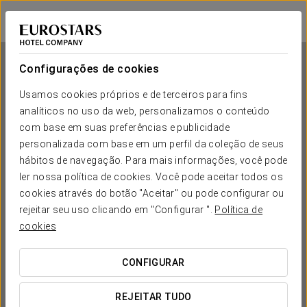
Eurostars Acteón
VALÊNCIA
Iniciar sessão n
Configurações de cookies
Usamos cookies próprios e de terceiros para fins
analíticos no uso da web, personalizamos o conteúdo
Eurostars Acteón
com base em suas preferências e publicidade
personalizada com base em um perfil da coleção de seus
VALÊNCIA
hábitos de navegação. Para mais informações, você pode
ler nossa política de cookies. Você pode aceitar todos os
cookies através do botão "Aceitar" ou pode configurar ou
rejeitar seu uso clicando em "Configurar ".
Política de
cookies
CONFIGURAR
QUANDO QUER IR?


REJEITAR TUDO