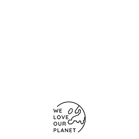
Localização e contacto
Carrer de Vicente Beltrán Grimal, 2
Valência
46023 Espanha
(+34) 963310707
Formulário de contacto