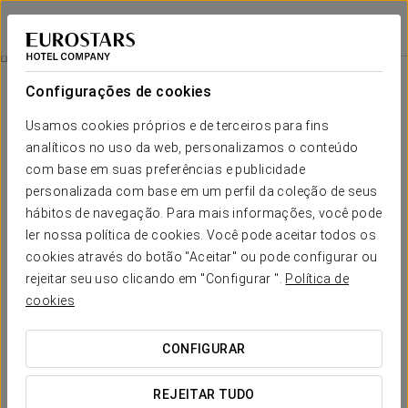
Eurostars Acteón
VALÊNCIA
Iniciar sessão n
Promoções
Configurações de cookies
Promoções
Usamos cookies próprios e de terceiros para fins
analíticos no uso da web, personalizamos o conteúdo
com base em suas preferências e publicidade
personalizada com base em um perfil da coleção de seus
hábitos de navegação. Para mais informações, você pode
Experiência Romântica
ler nossa política de cookies. Você pode aceitar todos os
cookies através do botão "Aceitar" ou pode configurar ou
20€
rejeitar seu uso clicando em "Configurar ".
Política de
cookies
VER OFERTA
CONFIGURAR
REJEITAR TUDO