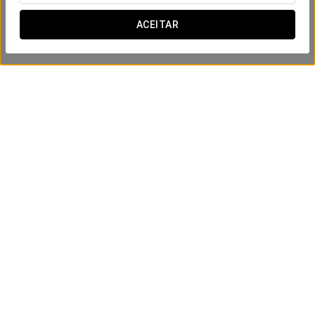
ACEITAR
Vamos à Praia
39 €
VER OFERTA