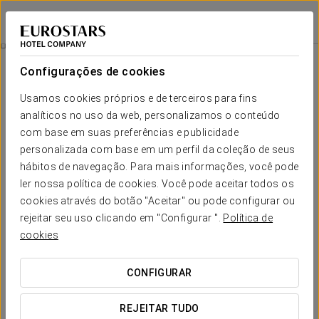
Eurostars Atlántida
SANTA CRUZ DE TENERIFE
Iniciar sessão n
Quartos
Configurações de cookies
Quartos
O conforto e descanso que necessita
Usamos cookies próprios e de terceiros para fins
analíticos no uso da web, personalizamos o conteúdo
com base em suas preferências e publicidade
Os 144 quartos do Eurostars Atlántida oferecem a combinação
perfeita de amplitude, luminosidade e design contemporâneo,
personalizada com base em um perfil da coleção de seus
garantindo que cada estadia seja confortável e agradável.
hábitos de navegação. Para mais informações, você pode
Destacam-se pela luz natural, decoração moderna e elegante
ler nossa política de cookies. Você pode aceitar todos os
e uma atmosfera que convida ao descanso, ao bem-estar e a
desfrutar de Santa Cruz de Tenerife a partir de um refúgio
cookies através do botão "Aceitar" ou pode configurar ou
urbano cosmopolita.
rejeitar seu uso clicando em "Configurar ".
Política de
cookies
SERVIÇOS EM DESTAQUE
CONFIGURAR
Quartos
REJEITAR TUDO