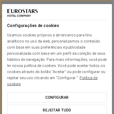
Eurostars Book Hotel
MUNIQUE
Iniciar sessão n
Quartos
Configurações de cookies
Quartos
O conforto e descanso que necessita
Usamos cookies próprios e de terceiros para fins
analíticos no uso da web, personalizamos o conteúdo
com base em suas preferências e publicidade
O Eurostars Book Hotel dispõe de 201 quartos, todos amplos e
luminosos, com acabamentos perfeitos e detalhes de última
personalizada com base em um perfil da coleção de seus
geração. O hotel conta com 8 suites, ideais para grandes
hábitos de navegação. Para mais informações, você pode
estadias, viagens em família e para poder realizar pequenas
ler nossa política de cookies. Você pode aceitar todos os
reuniões no quarto.
cookies através do botão "Aceitar" ou pode configurar ou
SERVIÇOS EM DESTAQUE
rejeitar seu uso clicando em "Configurar ".
Política de
cookies
Quartos
CONFIGURAR
REJEITAR TUDO