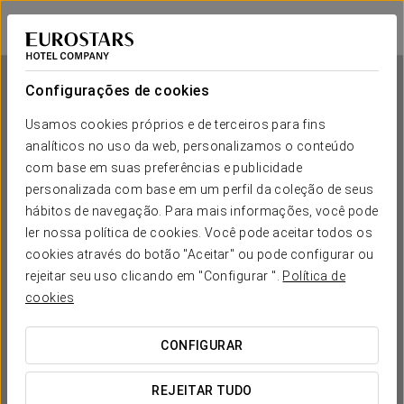
Eurostars Casa de la Lírica
MADRID
Iniciar sessão n
Configurações de cookies
Usamos cookies próprios e de terceiros para fins
analíticos no uso da web, personalizamos o conteúdo
Eurostars Casa de la Lírica
com base em suas preferências e publicidade
personalizada com base em um perfil da coleção de seus
MADRID
hábitos de navegação. Para mais informações, você pode
ler nossa política de cookies. Você pode aceitar todos os
cookies através do botão "Aceitar" ou pode configurar ou
rejeitar seu uso clicando em "Configurar ".
Política de
cookies
CONFIGURAR
QUANDO QUER IR?


REJEITAR TUDO