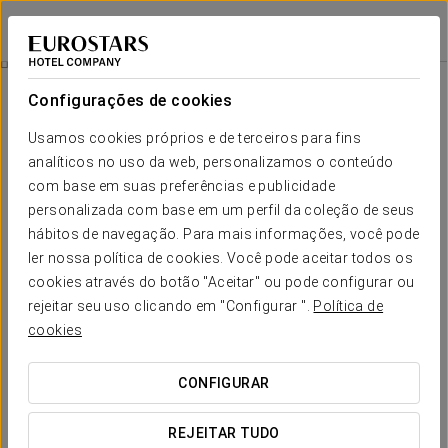
Eurostars Casa de la Lírica
MADRID
Iniciar sessão n
Promoções
Configurações de cookies
Promoções
Usamos cookies próprios e de terceiros para fins
analíticos no uso da web, personalizamos o conteúdo
com base em suas preferências e publicidade
personalizada com base em um perfil da coleção de seus
hábitos de navegação. Para mais informações, você pode
Experiência Romântica
ler nossa política de cookies. Você pode aceitar todos os
cookies através do botão "Aceitar" ou pode configurar ou
15€
rejeitar seu uso clicando em "Configurar ".
Política de
cookies
VER OFERTA
CONFIGURAR
REJEITAR TUDO