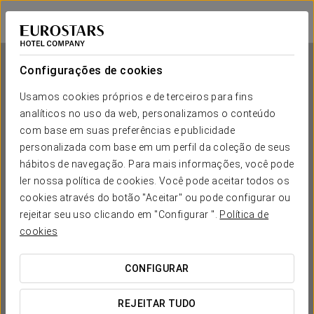
Eurostars Centrale Palace
PALERMO
Iniciar sessão n
Configurações de cookies
Usamos cookies próprios e de terceiros para fins
analíticos no uso da web, personalizamos o conteúdo
Eurostars Centrale Palace
com base em suas preferências e publicidade
personalizada com base em um perfil da coleção de seus
PALERMO
hábitos de navegação. Para mais informações, você pode
ler nossa política de cookies. Você pode aceitar todos os
cookies através do botão "Aceitar" ou pode configurar ou
rejeitar seu uso clicando em "Configurar ".
Política de
cookies
CONFIGURAR
QUANDO QUER IR?


REJEITAR TUDO