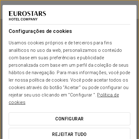
Eurostars Florence Boutique
FLORENÇA
Iniciar sessão n
Configurações de cookies
Usamos cookies próprios e de terceiros para fins
analíticos no uso da web, personalizamos o conteúdo
Eurostars Florence Boutique
com base em suas preferências e publicidade
personalizada com base em um perfil da coleção de seus
FLORENÇA
hábitos de navegação. Para mais informações, você pode
ler nossa política de cookies. Você pode aceitar todos os
cookies através do botão "Aceitar" ou pode configurar ou
rejeitar seu uso clicando em "Configurar ".
Política de
cookies
CONFIGURAR
QUANDO QUER IR?


REJEITAR TUDO