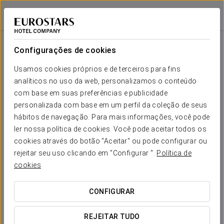
Eurostars Florence Boutique
FLORENÇA
Iniciar sessão n
Sala
Forma-
Escola
Banquete
Cocktail
Imperial
Teatro
Cabaré
U
Configurações de cookies
Sala de
reuniões
Seu evento em
Usamos cookies próprios e de terceiros para fins
2
-
-
-
-
12
-
0 m
analíticos no uso da web, personalizamos o conteúdo
x m
altura
com base em suas preferências e publicidade
personalizada com base em um perfil da coleção de seus
hábitos de navegação. Para mais informações, você pode
SOLICITAR ORÇAMENTO
ler nossa política de cookies. Você pode aceitar todos os
cookies através do botão "Aceitar" ou pode configurar ou
rejeitar seu uso clicando em "Configurar ".
Política de
cookies
CONFIGURAR
REJEITAR TUDO