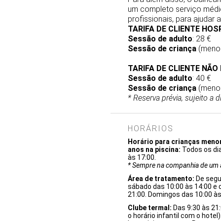
um completo serviço médic
profissionais, para ajudar 
TARIFA DE CLIENTE HO
Sessão de adulto
: 28 €
Sessão de criança
(menor
TARIFA DE CLIENTE NÃ
Sessão de adulto
: 40 €
Sessão de criança
(menor
* Reserva prévia, sujeito a d
HORÁRIOS
Horário para crianças meno
anos na piscina:
Todos os di
às 17:00.
* Sempre na companhia de um a
Área de tratamento:
De segu
sábado das 10:00 às 14:00 e 
21:00. Domingos das 10:00 às
Clube termal:
Das 9:30 às 21
o horário infantil com o hotel