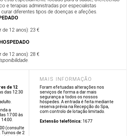
o e terapias administradas por especialistas
a curar diferentes tipos de doenças e afeções.
SPEDADO
 de 12 anos): 23 €
O HOSPEDADO
 de 12 anos): 28 €
isponibilidade.
MAIS INFORMAÇÃO
res de 12
Foram efetuadas alterações nos
as das 12:30
serviços de forma a dar mais
segurança a todos os nossos
dulto.
hóspedes. A entrada é feita mediante
reserva prévia na Recepção do Spa,
nda a
com controlo de lotação limitado.
das 17:00 às
 14:00.
Extensão telefônica:
1677
:00 (consulte
). Turnos de 2