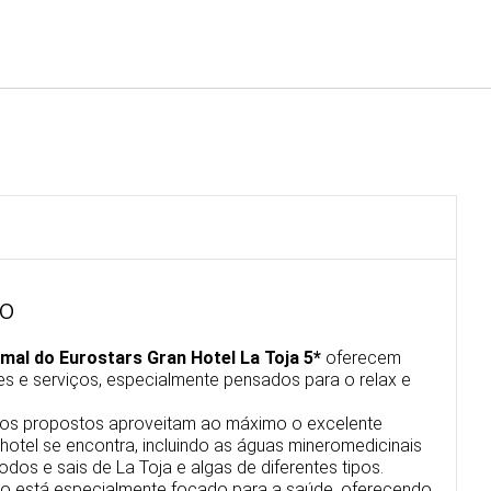
Português
Iniciar sessão no Star Trave
io
rmal do Eurostars Gran Hotel La Toja 5*
oferecem
s e serviços, especialmente pensados para o relax e
os propostos aproveitam ao máximo o excelente
 hotel se encontra, incluindo as águas mineromedicinais
lodos e sais de La Toja e algas de diferentes tipos.
rio está especialmente focado para a saúde, oferecendo