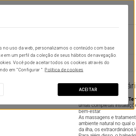
ran Hotel La Toja
Instalações E Serviços
Balneário E Clube Termal
Balneário e Clube Termal
icos no uso da web, personalizamos o conteúdo com base
e em um perfil da coleção de seus hábitos de navegação.
okies. Você pode aceitar todos os cookies através do
ando em "Configurar ".
Política de cookies
O nosso balneár
ACEITAR
O
Balneário e o Clube Te
umas completas instalaçõe
bem-estar.
As massagens e tratament
ambiente natural no qual o
da ilha, os extraordinários 
Para além disso, o balneá