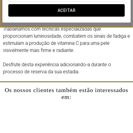
Desfrute de um tratamento facial de 60 minutos concebido
para reafirmar, iluminar e revitalizar a sua pele com Vitamina
ACEITAR
C da Natura Bissé.
Trabalhamos com técnicas especializadas que
proporcionam luminosidade, combatem os sinais de fadiga e
estimulam a produção de vitamina C para uma pele
visivelmente mais firme e radiante.
Desfrute desta experiência adicionando-a durante o
processo de reserva da sua estadia.
Os nossos clientes também estão interessados
em: