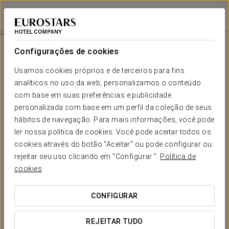
Eurostars Gran Hotel La Toja
PONTEVEDRA - OGROVE
Iniciar sessão n
Vitamina C Da Natura Bissé
Configurações de cookies
Usamos cookies próprios e de terceiros para fins
analíticos no uso da web, personalizamos o conteúdo
com base em suas preferências e publicidade
personalizada com base em um perfil da coleção de seus
hábitos de navegação. Para mais informações, você pode
ler nossa política de cookies. Você pode aceitar todos os
cookies através do botão "Aceitar" ou pode configurar ou
145€
rejeitar seu uso clicando em "Configurar ".
Política de
Vitamina C da Natura Bissé
cookies
Ofereça a si mesmo o alívio que merece.
CONFIGURAR
Deixe para trás as pressas, a rotina e todas as obrigações.
REJEITAR TUDO